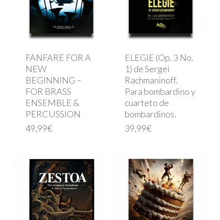
FANFARE FOR A
ELEGIE (Op. 3 No.
NEW
1) de Sergei
BEGINNING –
Rachmaninoff.
FOR BRASS
Para bombardino y
ENSEMBLE &
cuarteto de
PERCUSSION
bombardinos.
49,99
€
39,99
€