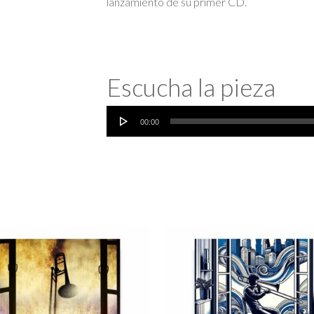
lanzamiento de su primer CD.
Escucha la pieza
Reproductor
00:00
de
audio