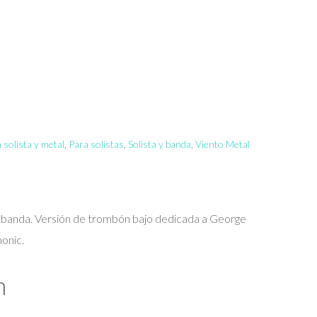
 solista y metal
,
Para solistas
,
Solista y banda
,
Viento Metal
y banda. Versión de trombón bajo dedicada a George
onic.
n