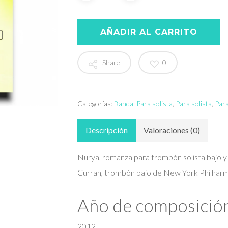
AÑADIR AL CARRITO
Share
0
Categorías:
Banda
,
Para solista
,
Para solista
,
Para
Descripción
Valoraciones (0)
Nurya, romanza para trombón solista bajo 
Curran, trombón bajo de New York Philharm
Año de composició
2012