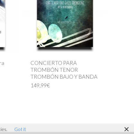
el
volumen.
ra
CONCIERTO PARA
TROMBÓN TENOR
TROMBÓN BAJO Y BANDA
149,99
€
facebook
youtube
instagram
ies.
Got it