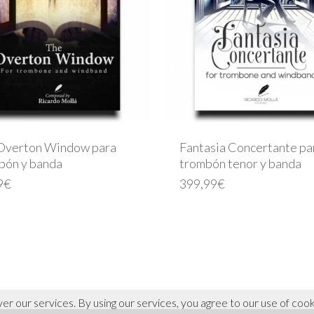
Overton Window para
Fantasia Concertante pa
bón y banda
trombón tenor y banda
9
€
399,99
€
ver our services. By using our services, you agree to our use of cook