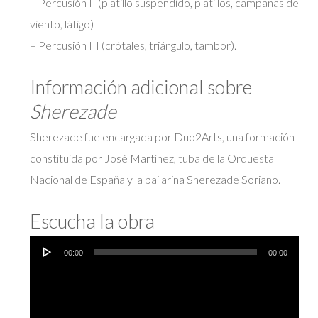
– Percusión II (platillo suspendido, platillos, campanas de
viento, látigo)
– Percusión III (crótales, triángulo, tambor).
Información adicional sobre
Sherezade
Sherezade fue encargada por Duo2Arts, una formación
constituida por José Martínez, tuba de la Orquesta
Nacional de España y la bailarina Sherezade Soriano.
Escucha la obra
Reproductor
00:00
00:00
de
audio