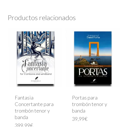
Productos relacionados
Fantasia
Portas para
Concertante para
trombón tenor y
trombón tenor y
banda
banda
39,99
€
399,99
€