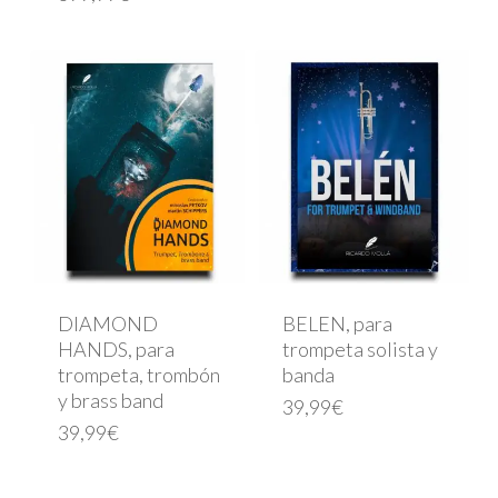
DIAMOND
BELEN, para
HANDS, para
trompeta solista y
trompeta, trombón
banda
y brass band
39,99
€
39,99
€