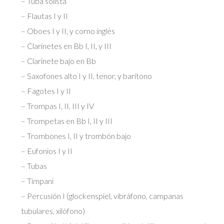
– Tuba solista
– Flautas I y II
– Oboes I y II, y corno inglés
– Clarinetes en Bb I, II, y III
– Clarinete bajo en Bb
– Saxofones alto I y II, tenor, y barítono
– Fagotes I y II
– Trompas I, II, III y IV
– Trompetas en Bb I, II y III
– Trombones I, II y trombón bajo
– Eufonios I y II
– Tubas
– Tímpani
– Percusión I (glockenspiel, vibráfono, campanas
tubulares, xilófono)