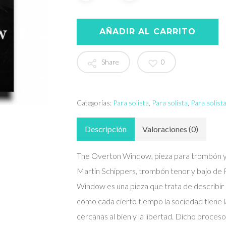
AÑADIR AL CARRITO
Share
0
Categorías:
Para solista
,
Para solista
,
Para solista
Descripción
Valoraciones (0)
The Overton Window, pieza para trombón y
Martin Schippers, trombón tenor y bajo d
Window es una pieza que trata de describir
cómo cada cierto tiempo la sociedad tiene 
cercanas al bien y la libertad. Dicho proces