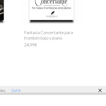
Fantasía Concertante para
trombón bajo y piano
24,99
€
facebook
youtube
instagram
ies.
Got it