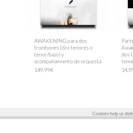
AWAKENING para dos
Parte
trombones (dos tenores o
Awak
tenor/bajo) y
dos 
acompañamiento de orquesta
tenor
149,99
€
14,9
© 2026 ricardo molla. Todos los derechos reservados.
Cookies help us deli