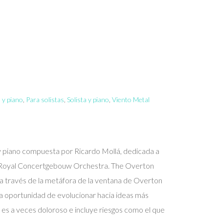
 y piano
,
Para solistas
,
Solista y piano
,
Viento Metal
 piano compuesta por Ricardo Mollá, dedicada a
e Royal Concertgebouw Orchestra. The Overton
 a través de la metáfora de la ventana de Overton
la oportunidad de evolucionar hacia ideas más
o es a veces doloroso e incluye riesgos como el que