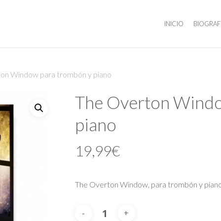
INICIO
BIOGRAF
on Window para trombón y piano
The Overton Windo
piano
19,99
€
The Overton Window, para trombón y piano