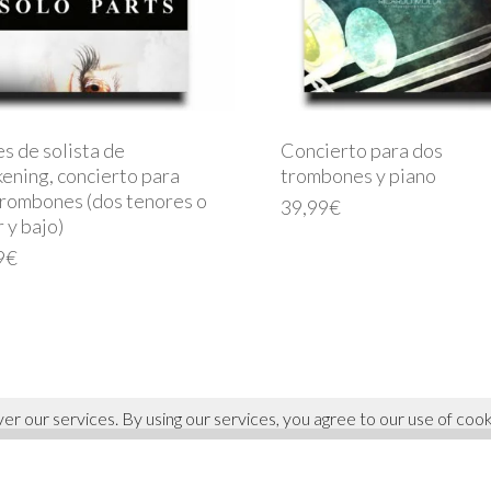
s de solista de
Concierto para dos
ening, concierto para
trombones y piano
trombones (dos tenores o
39,99
€
 y bajo)
9
€
ver our services. By using our services, you agree to our use of cook