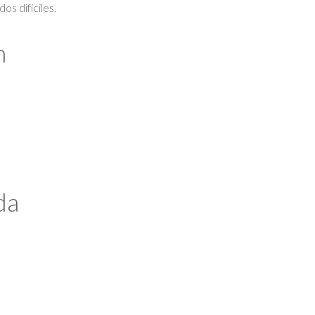
os difíciles.
n
da