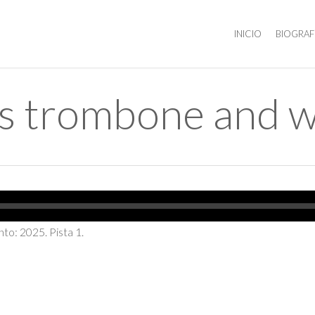
INICIO
BIOGRAF
ass trombone and 
o: 2025. Pista 1.