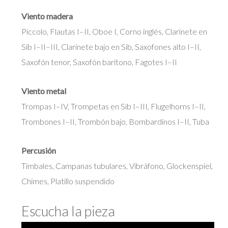
Viento madera
Piccolo, Flautas I–II, Oboe I, Corno inglés, Clarinete en
Sib I–II–III, Clarinete bajo en Sib, Saxofones alto I–II,
Saxofón tenor, Saxofón barítono, Fagotes I–II
Viento metal
Trompas I–IV, Trompetas en Sib I–III, Flugelhorns I–II,
Trombones I–II, Trombón bajo, Bombardinos I–II, Tuba
Percusión
Timbales, Campanas tubulares, Vibráfono, Glockenspiel,
Chimes, Platillo suspendido
Escucha la pieza