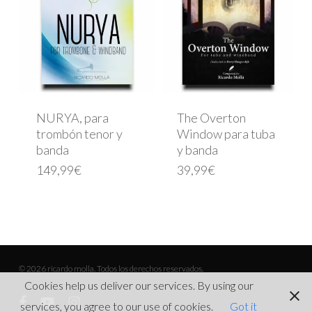
NURYA, para
The Overton
trombón tenor y
Window para tuba
banda
y banda
149,99
€
39,99
€
© 2026 ricardo molla. Todos los derechos reservados.
Cookies help us deliver our services. By using our
facebook
youtube
instagram
services, you agree to our use of cookies.
Got it