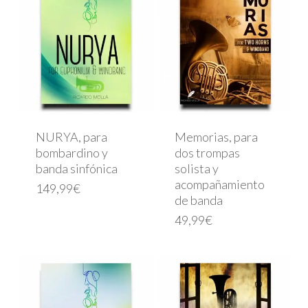
NURYA, para
Memorias, para
bombardino y
dos trompas
banda sinfónica
solista y
acompañamiento
149,99
€
de banda
49,99
€